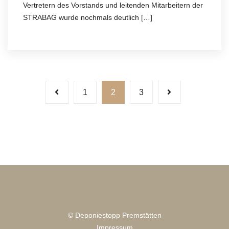
Vertretern des Vorstands und leitenden Mitarbeitern der
STRABAG wurde nochmals deutlich […]
Beitragsnavigation
1
2
3
© Deponiestopp Premstätten
Impressum